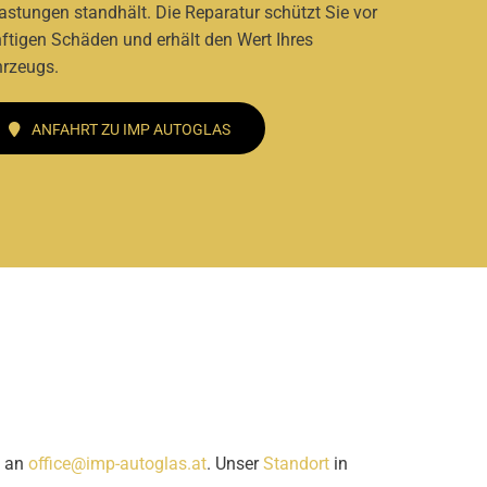
astungen standhält. Die Reparatur schützt Sie vor
ftigen Schäden und erhält den Wert Ihres
rzeugs.
ANFAHRT ZU IMP AUTOGLAS
e an
office@imp-autoglas.at
. Unser
Standort
in