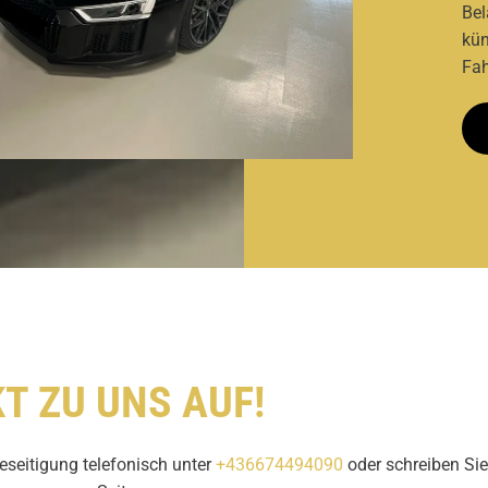
Bel
kün
Fah
T ZU UNS AUF!
seitigung telefonisch unter
+436674494090
oder schreiben Si