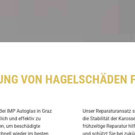
GUNG VON HAGELSCHÄDEN 
 Bei IMP Autoglas in Graz
Unser Reparaturansatz ste
lich und effektiv zu
die Stabilität der Kaross
en, um beschädigte
frühzeitige Reparatur hi
chnell wieder im besten
und schützt Sie bei zukü