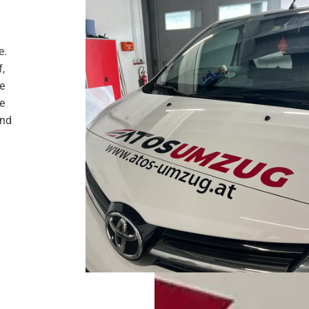
e.
f,
ie
e
ind