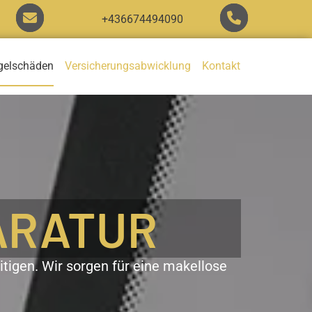


+436674494090
gelschäden
Versicherungsabwicklung
Kontakt
ARATUR
itigen. Wir sorgen für eine makellose