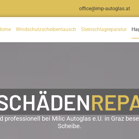
office@imp-autoglas.at
Home
Windschutzscheibentausch
Steinschlagreparatur
Ha
SCHÄDEN
REP
professionell bei Milic Autoglas e.U. in Graz bese
Scheibe.