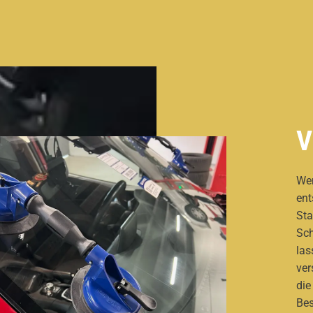
V
Wen
ent
Sta
Sch
las
ver
die
Bes