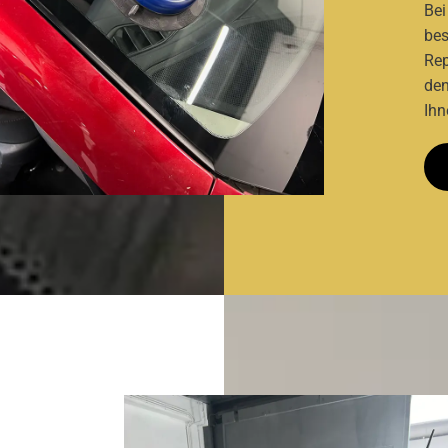
Bei
bes
Rep
den
Ihn