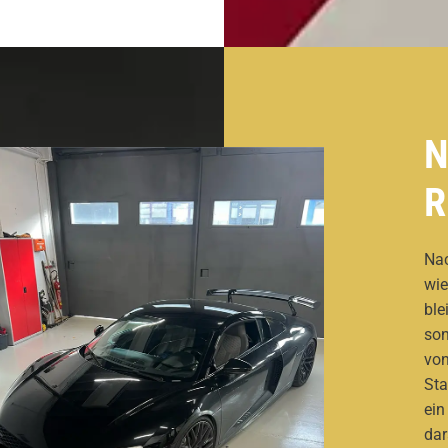
N
R
Nac
wie
ble
son
von
Sta
ein
dar